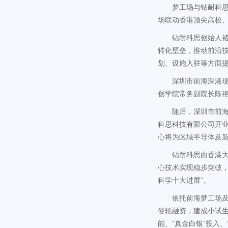
梦工场与钻耐科
场联动香港顶尖高校
钻耐科思创始人褚
转化壁垒，推动前沿
划、设施入驻等方面
深圳市前海深港
创学院常务副院长陈艳
随后，深圳市前
科思科技有限公司开
心将为区域半导体及
钻耐科思由香港大
心技术实现稳步突破，
科学十大进展”。
依托前海梦工场及
使轮融资，建成小试生
能、“真金白银”投入