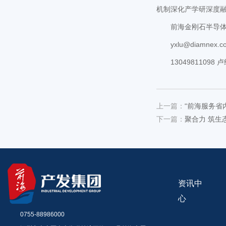
机制深化产学研深度
前海金刚石半导
yxlu@diamnex.c
13049811098 
上一篇：
“前海服务省
下一篇：
聚合力 筑生
资讯中
心
0755-88986000