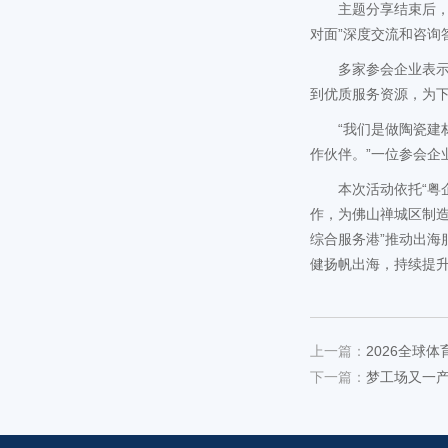
主题分享结束后，
对面”深度交流和咨询
多家参会企业表
到优质服务资源，为
“我们是做陶瓷
作伙伴。”一位参会企
本次活动依托“粤
作，为佛山禅城区制造
综合服务港”推动出
健扬帆出海，持续提
上一篇：
2026全球
下一篇：
梦工场又一