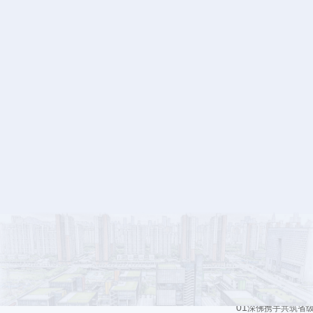
通知公告
为落实广东省商务
市场，2026年4月
采购信息
·
招标公告
·
中标公告
作为“粤企出海综
战略合作联盟协办，并
的核心痛点，围绕市场
高效、内容丰富的出
01
深佛携手
共筑省级