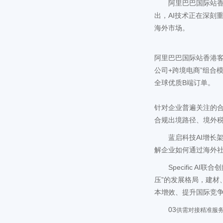
阿里巴巴国际站
出，AI技术正在深刻
海外市场。
阿里巴巴国际站香港客
公司+跨境电商”组合
全球优质B端订单。
针对企业普遍关注的
合规出境路径、境外
蓝启科技AI增长
解企业如何通过海外社
Specific
压”的发展格局，建材
本增效、提升国际竞
03
供需对接
精准服