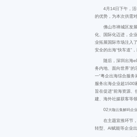
4月14日下午，
的优势，为本次供需
佛山市禅城区发
化、国际化迈进，企业
业拓展国际市场注入
安全的出海“快车道”，
随后，深圳出海e
务内地、面向世界”的
一“粤企出海综合服务
服务出海企业超150
旨在促进“前海资源、
建、海外社媒获客等领
02
大咖云集
解码企
在主题宣推环节
转型、AI赋能等企业