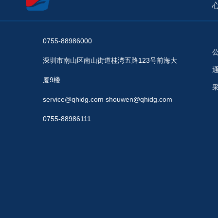
0755-88986000
深圳市南山区南山街道桂湾五路123号前海大
厦9楼
service@qhidg.com shouwen@qhidg.com
0755-88986111