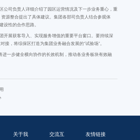
区公司负责人详细介绍了园区运营情况及下一步业务重心，重
合、资源整合提出了具体建议。集团各部司负责人结合参观体
建设性的合作思路。
团开展获客导入、实现服务增值的重要平台窗口。要持续深
准对接，将综保区打造为集团业务融合发展的“试验场”。
团将进一步健全横向协作的长效机制，推动各业务板块有效融
用
办
关于我
交流互
友情链接