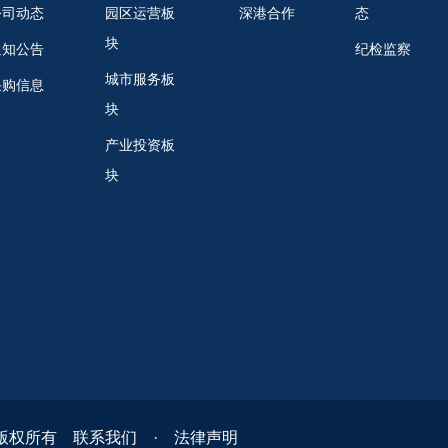
公司动态
园区运营板
深港合作
态
块
通知公告
纪检监察
城市服务板
采购信息
块
产业投资板
块
司版权所有
联系我们
·
法律声明