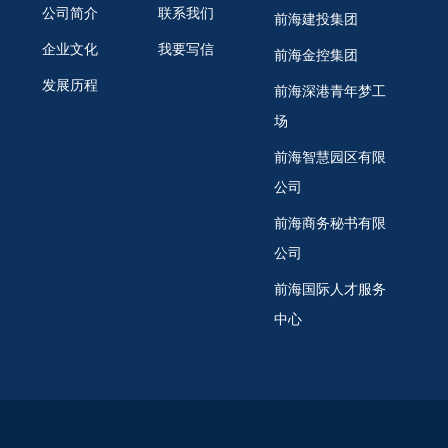
公司简介
联系我们
前海建投集团
企业文化
我要写信
前海金控集团
发展历程
前海深港青年梦工
场
前海智慧园区有限
公司
前海商务秘书有限
公司
前海国际人才服务
中心