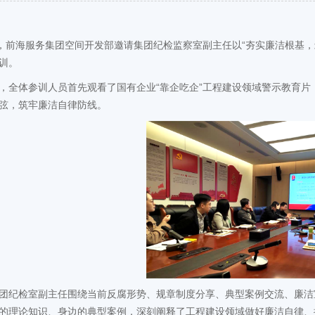
日，前海服务集团空间开发部邀请集团纪检监察室副主任以“夯实廉洁根基
训。
，全体参训人员首先观看了国有企业“靠企吃企”工程建设领域警示教育
弦，筑牢廉洁自律防线。
团纪检室副主任围绕当前反腐形势、规章制度分享、典型案例交流、廉洁
的理论知识、身边的典型案例，深刻阐释了工程建设领域做好廉洁自律、