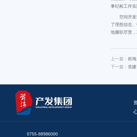
事纪检工作实
空间开发
了理想信念、
地履职尽责，
上一篇：
前海
下一篇：
党建
0755-88986000