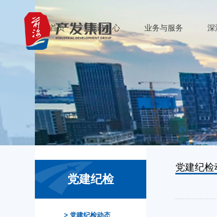
首页
资讯中心
业务与服务
深
党建纪检
党建纪检
>
党建纪检动态