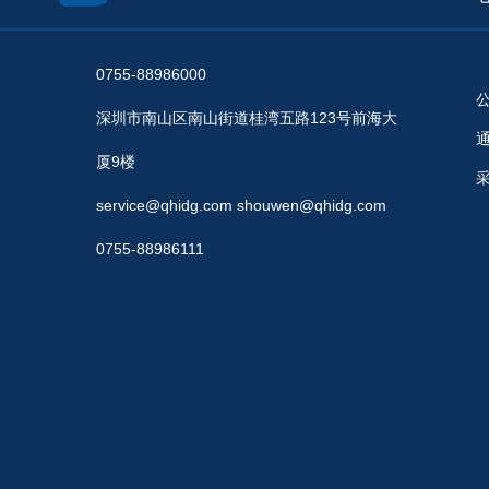
0755-88986000
深圳市南山区南山街道桂湾五路123号前海大
厦9楼
service@qhidg.com shouwen@qhidg.com
0755-88986111