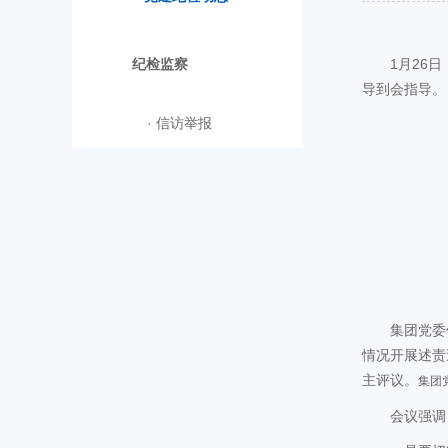
纪检监察
1月26
导到会指导。
·
信访举报
集团党委
情况开展述责
主评议。
集团
会议强调