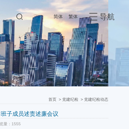
导航
简体
繁体
首页
>
党建纪检
>
党建纪检动态
导班子成员述责述廉会议
览量：
1555