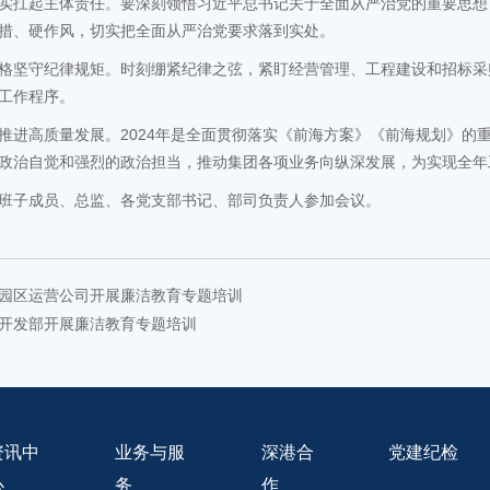
实扛起主体责任。要深刻领悟习近平总书记关于全面从严治党的重要思想
措、硬作风，切实把全面从严治党要求落到实处。
格坚守纪律规矩。时刻绷紧纪律之弦，紧盯经营管理、工程建设和招标采
工作程序。
推进高质量发展。2024年是全面贯彻落实《前海方案》《前海规划》的
政治自觉和强烈的政治担当，推动集团各项业务向纵深发展，为实现全年工
班子成员、总监、各党支部书记、部司负责人参加会议。
园区运营公司开展廉洁教育专题培训
开发部开展廉洁教育专题培训
资讯中
业务与服
深港合
党建纪检
心
务
作