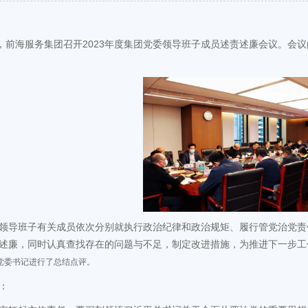
日，前海服务集团召开2023年度集团党委领导班子成员述责述廉会议。
领导班子有关成员依次分别就执行政治纪律和政治规矩、履行管党治党责
述廉，同时认真查找存在的问题与不足，制定改进措施，为推进下一步工
党委书记进行了总结点评。
：