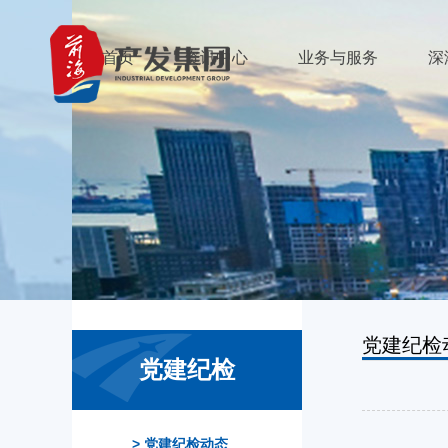
首页
资讯中心
业务与服务
深
党建纪检
党建纪检
>
党建纪检动态