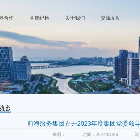
港合作
党建纪检
关于我们
交流互动
动态
前海服务集团召开2023年度集团党委领
来源：
时间：2024/01/26
浏