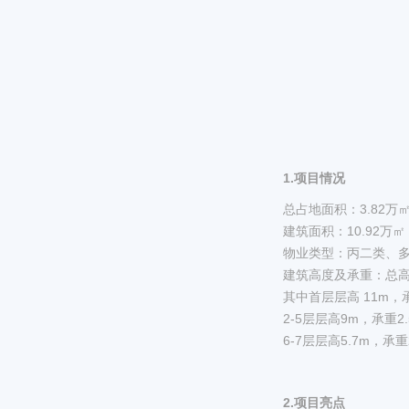
1.项目情况
总占地面积：3.82万
建筑面积：10.92万㎡
物业类型：丙二类、
建筑高度及承重：总高
其中首层层高 11m，
2-5层层高9m，承重2
6-7层层高5.7m，承
2.项目亮点