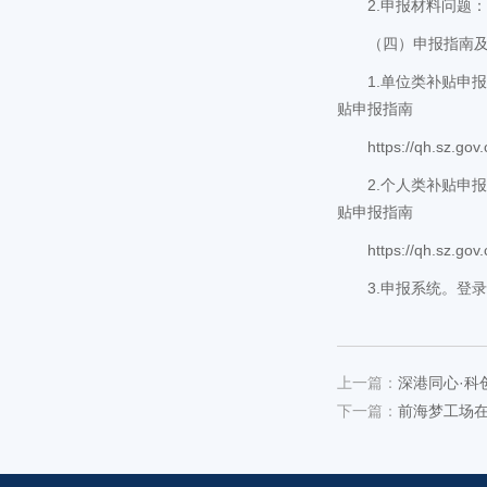
2.申报材料问题：075
（四）申报指南
1.单位类补贴申
贴申报指南
https://qh.sz.go
2.个人类补贴申
贴申报指南
https://qh.sz.go
3.申报系统。登录前
上一篇：
深港同心·科
下一篇：
前海梦工场在孵